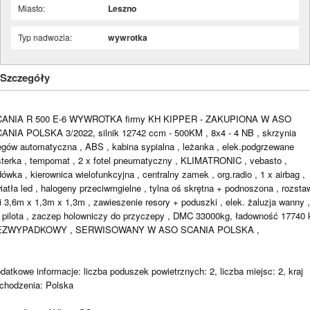
Miasto:
Leszno
Typ nadwozia:
wywrotka
Szczegóły
ANIA R 500 E-6 WYWROTKA firmy KH KIPPER - ZAKUPIONA W ASO
ANIA POLSKA 3/2022, silnik 12742 ccm - 500KM , 8x4 - 4 NB , skrzynia
egów automatyczna , ABS , kabina sypialna , leżanka , elek.podgrzewane
sterka , tempomat , 2 x fotel pneumatyczny , KLIMATRONIC , vebasto ,
dówka , kierownica wielofunkcyjna , centralny zamek , org.radio , 1 x airbag ,
iatła led , halogeny przeciwmgielne , tylna oś skrętna + podnoszona , rozsta
i 3,6m x 1,3m x 1,3m , zawieszenie resory + poduszki , elek. żaluzja wanny ,
 pilota , zaczep holowniczy do przyczepy , DMC 33000kg, ładowność 17740 
EZWYPADKOWY , SERWISOWANY W ASO SCANIA POLSKA ,
datkowe informacje: liczba poduszek powietrznych: 2, liczba miejsc: 2, kraj
chodzenia: Polska