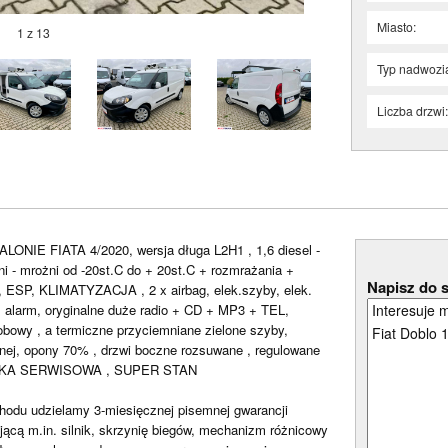
Miasto:
1 z 13
Typ nadwozi
Liczba drzwi
 FIATA 4/2020, wersja długa L2H1 , 1,6 diesel -
i - mrożni od -20st.C do + 20st.C + rozmrażania +
Napisz do 
 ESP, KLIMATYZACJA , 2 x airbag, elek.szyby, elek.
+ alarm, oryginalne duże radio + CD + MP3 + TEL,
sobowy , a termiczne przyciemniane zielone szyby,
nnej, opony 70% , drzwi boczne rozsuwane , regulowane
ĄŻKA SERWISOWA , SUPER STAN
hodu udzielamy 3-miesięcznej pisemnej gwarancji
ą m.in. silnik, skrzynię biegów, mechanizm różnicowy