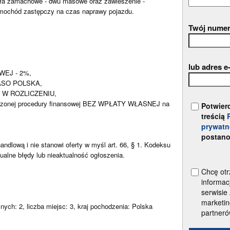
koła zamachowe - dwu masowe oraz zawieszenie -
mochód zastępczy na czas naprawy pojazdu.
Twój numer
lub adres e
EJ - 2%,
ASO POLSKA,
W ROZLICZENIU,
zczonej procedury finansowej BEZ WPŁATY WŁASNEJ na
Potwier
treścią
prywatn
postano
andlową i nie stanowi oferty w myśl art. 66, § 1. Kodeksu
alne błędy lub nieaktualność ogłoszenia.
Chcę otr
informac
serwisie
marketin
ych: 2, liczba miejsc: 3, kraj pochodzenia: Polska
partner