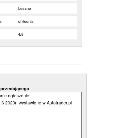
Leszno
a:
chłodnia
:
4/5
sprzedającego