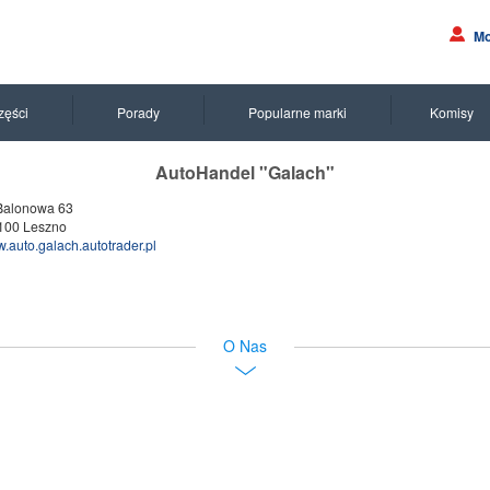
Mo
zęści
Porady
Popularne marki
Komisy
AutoHandel "Galach"
 Balonowa 63
100 Leszno
.auto.galach.autotrader.pl
O Nas