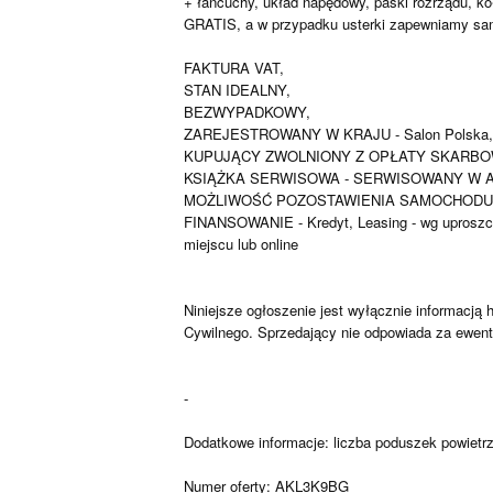
+ łańcuchy, układ napędowy, paski rozrządu, 
GRATIS, a w przypadku usterki zapewniamy sa
FAKTURA VAT,
STAN IDEALNY,
BEZWYPADKOWY,
ZAREJESTROWANY W KRAJU - Salon Polska,
KUPUJĄCY ZWOLNIONY Z OPŁATY SKARBOW
KSIĄŻKA SERWISOWA - SERWISOWANY W 
MOŻLIWOŚĆ POZOSTAWIENIA SAMOCHODU 
FINANSOWANIE - Kredyt, Leasing - wg upros
miejscu lub online
Niniejsze ogłoszenie jest wyłącznie informacją h
Cywilnego. Sprzedający nie odpowiada za ewentu
-
Dodatkowe informacje: liczba poduszek powietrzn