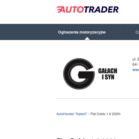
Ogłoszenia motoryzacyjne
C
ul.
64-
www
AutoHandel "Galach"
› Fiat Doblo 1.6 2020r.