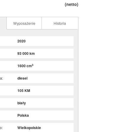
(netto)
Wyposażenie
Historia
2020
93 000 km
3
1600 cm
a:
diesel
105 KM
biały
Polska
o:
Wielkopolskie