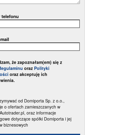
 telefonu
-mail
dzam, że zapoznałam(em) się z
Regulaminu
oraz
Polityki
ości
oraz akceptuję ich
wienia.
zymywać od Domiporta Sp. z o.o.,
je o ofertach zamieszczanych w
 Autotrader.pl, oraz informacje
gowe dotyczące spółki Domiporta i jej
ów biznesowych