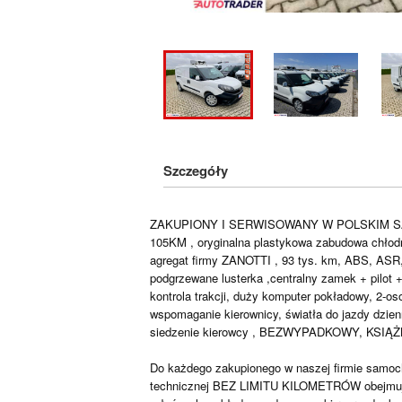
Szczegóły
ZAKUPIONY I SERWISOWANY W POLSKIM SALONIE
105KM , oryginalna plastykowa zabudowa chłodn
agregat firmy ZANOTTI , 93 tys. km, ABS, ASR,
podgrzewane lusterka ,centralny zamek + pilot 
kontrola trakcji, duży komputer pokładowy, 2-o
wspomaganie kierownicy, światła do jazdy dzie
siedzenie kierowcy , BEZWYPADKOWY, KSI
Do każdego zakupionego w naszej firmie samoc
technicznej BEZ LIMITU KILOMETRÓW obejmując