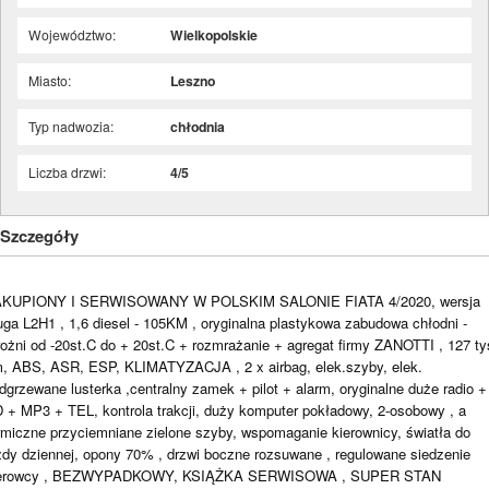
Województwo:
Wielkopolskie
Miasto:
Leszno
Typ nadwozia:
chłodnia
Liczba drzwi:
4/5
Szczegóły
KUPIONY I SERWISOWANY W POLSKIM SALONIE FIATA 4/2020, wersja
uga L2H1 , 1,6 diesel - 105KM , oryginalna plastykowa zabudowa chłodni -
ożni od -20st.C do + 20st.C + rozmrażanie + agregat firmy ZANOTTI , 127 ty
, ABS, ASR, ESP, KLIMATYZACJA , 2 x airbag, elek.szyby, elek.
dgrzewane lusterka ,centralny zamek + pilot + alarm, oryginalne duże radio +
 + MP3 + TEL, kontrola trakcji, duży komputer pokładowy, 2-osobowy , a
rmiczne przyciemniane zielone szyby, wspomaganie kierownicy, światła do
zdy dziennej, opony 70% , drzwi boczne rozsuwane , regulowane siedzenie
ierowcy , BEZWYPADKOWY, KSIĄŻKA SERWISOWA , SUPER STAN