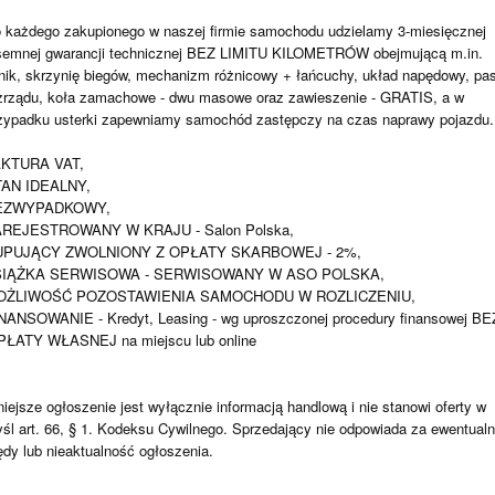
 każdego zakupionego w naszej firmie samochodu udzielamy 3-miesięcznej
semnej gwarancji technicznej BEZ LIMITU KILOMETRÓW obejmującą m.in.
lnik, skrzynię biegów, mechanizm różnicowy + łańcuchy, układ napędowy, pas
zrządu, koła zamachowe - dwu masowe oraz zawieszenie - GRATIS, a w
zypadku usterki zapewniamy samochód zastępczy na czas naprawy pojazdu.
AKTURA VAT,
AN IDEALNY,
EZWYPADKOWY,
REJESTROWANY W KRAJU - Salon Polska,
UPUJĄCY ZWOLNIONY Z OPŁATY SKARBOWEJ - 2%,
SIĄŻKA SERWISOWA - SERWISOWANY W ASO POLSKA,
OŻLIWOŚĆ POZOSTAWIENIA SAMOCHODU W ROZLICZENIU,
NANSOWANIE - Kredyt, Leasing - wg uproszczonej procedury finansowej BE
ŁATY WŁASNEJ na miejscu lub online
niejsze ogłoszenie jest wyłącznie informacją handlową i nie stanowi oferty w
śl art. 66, § 1. Kodeksu Cywilnego. Sprzedający nie odpowiada za ewentual
ędy lub nieaktualność ogłoszenia.